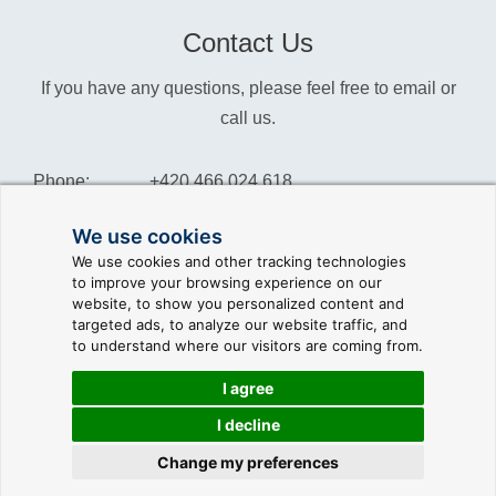
Contact Us
If you have any questions, please feel free to email or
call us.
Phone:
+420 466 024 618
Info:
info@reliance-scada.com
We use cookies
We use cookies and other tracking technologies
Sales:
sales@reliance-scada.com
to improve your browsing experience on our
website, to show you personalized content and
Suppor:
support@reliance-scada.com
targeted ads, to analyze our website traffic, and
to understand where our visitors are coming from.
I agree
I decline
© 2026 GEOVAP |
Terms of Use and Privacy Policy
|
Cookie
preferences
|
Write to us
Change my preferences