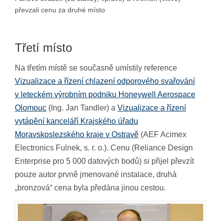
převzali cenu za druhé místo
Třetí místo
Na třetím místě se současně umístily reference
Vizualizace a řízení chlazení odporového svařování
v leteckém výrobním podniku Honeywell Aerospace
Olomouc
(Ing. Jan Tandler) a
Vizualizace a řízení
vytápění kanceláří Krajského úřadu
Moravskoslezského kraje v Ostravě
(AEF Acimex
Electronics Fulnek, s. r. o.). Cenu (Reliance Design
Enterprise pro 5 000 datových bodů) si přijel převzít
pouze autor prvně jmenované instalace, druhá
„bronzová“ cena byla předána jinou cestou.