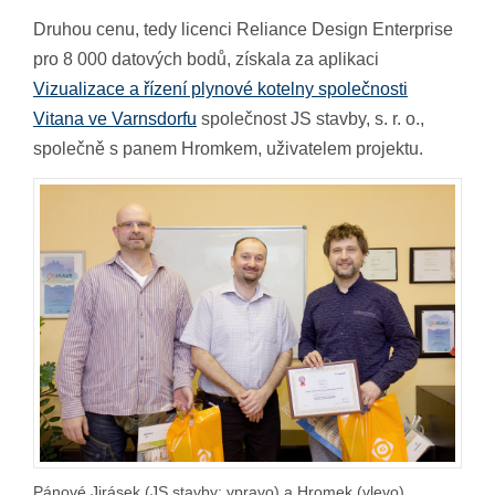
Druhou cenu, tedy licenci Reliance Design Enterprise
pro 8 000 datových bodů, získala za aplikaci
Vizualizace a řízení plynové kotelny společnosti
Vitana ve Varnsdorfu
společnost JS stavby, s. r. o.,
společně s panem Hromkem, uživatelem projektu.
Pánové Jirásek (JS stavby; vpravo) a Hromek (vlevo)