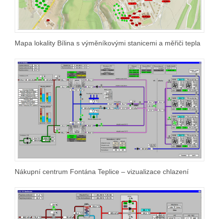
Mapa lokality Bílina s výměníkovými stanicemi a měřiči tepla
Nákupní centrum Fontána Teplice – vizualizace chlazení