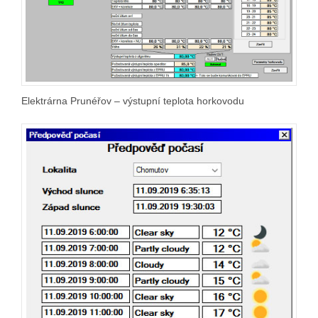
Elektrárna Prunéřov – výstupní teplota horkovodu