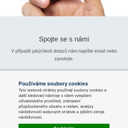
Spojte se s námi
V případě jakýchkoli dotazů nám napište email nebo
zavolejte.
Telefon:
+420 466 024 618
Používáme soubory cookies
Informace:
info@reliance-scada.com
Tyto webové stránky používají soubory cookies a
další sledovací nástroje s cílem vylepšení
Obchod:
sales@reliance-scada.com
uživatelského prostředí, zobrazení
přizpůsobeného obsahu a reklam, analýzy
Podpora:
support@reliance-scada.com
návštěvnosti webových stránek a zjištění zdroje
návštěvnosti.