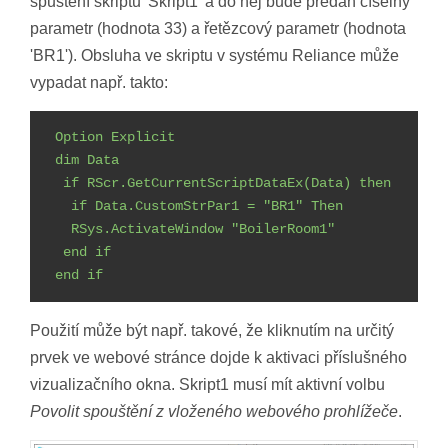
spuštění skriptu 'Skript1' a do něj bude předán číselný
parametr (hodnota 33) a řetězcový parametr (hodnota
'BR1'). Obsluha ve skriptu v systému Reliance může
vypadat např. takto:
Option Explicit
dim Data
if RScr.GetCurrentScriptDataEx(Data) then
if Data.CustomStrPar1 = "BR1" Then
RSys.ActivateWindow "BoilerRoom1"
end if
end if
Použití může být např. takové, že kliknutím na určitý
prvek ve webové stránce dojde k aktivaci příslušného
vizualizačního okna. Skript1 musí mít aktivní volbu
Povolit spouštění z vloženého webového prohlížeče
.