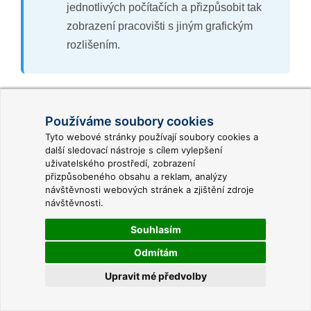
jednotlivých počítačích a přizpůsobit tak
zobrazení pracovišti s jiným grafickým
rozlišením.
Kromě již zmíněného nového typu speciální vnitřní
Používáme soubory cookies
proměnné
Je k dispozici aktualizace projektu
byly
Tyto webové stránky používají soubory cookies a
doplněny další typy speciálních vnitřních proměnných:
další sledovací nástroje s cílem vylepšení
uživatelského prostředí, zobrazení
Web server – přijatá data (kB/s)
přizpůsobeného obsahu a reklam, analýzy
Web server – odeslaná data (kB/s)
návštěvnosti webových stránek a zjištění zdroje
návštěvnosti.
Web server – požadavky GET, HEAD (počet/s)
Web server – požadavky POST (počet/s)
Souhlasím
Počet vláken programu
Odmítám
Počet vláken programu Driver Server
Upravit mé předvolby
Počet GDI objektů programu
Počet GDI objektů programu Driver Server