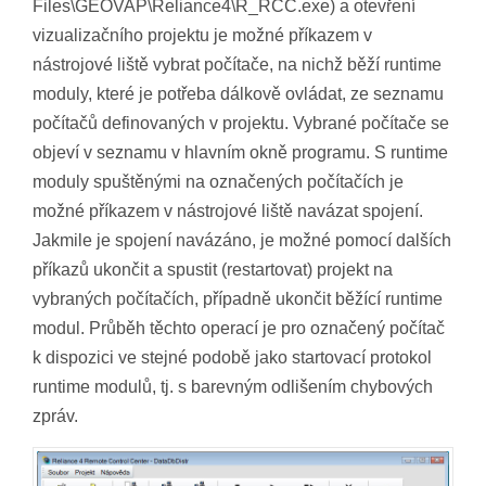
Files\GEOVAP\Reliance4\R_RCC.exe) a otevření
vizualizačního projektu je možné příkazem v
nástrojové liště vybrat počítače, na nichž běží runtime
moduly, které je potřeba dálkově ovládat, ze seznamu
počítačů definovaných v projektu. Vybrané počítače se
objeví v seznamu v hlavním okně programu. S runtime
moduly spuštěnými na označených počítačích je
možné příkazem v nástrojové liště navázat spojení.
Jakmile je spojení navázáno, je možné pomocí dalších
příkazů ukončit a spustit (restartovat) projekt na
vybraných počítačích, případně ukončit běžící runtime
modul. Průběh těchto operací je pro označený počítač
k dispozici ve stejné podobě jako startovací protokol
runtime modulů, tj. s barevným odlišením chybových
zpráv.