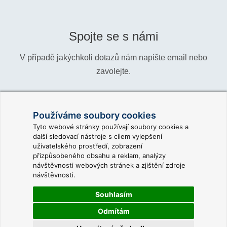
Spojte se s námi
V případě jakýchkoli dotazů nám napište email nebo
zavolejte.
Telefon:
+420 466 024 618
Používáme soubory cookies
Informace:
info@reliance-scada.com
Tyto webové stránky používají soubory cookies a
další sledovací nástroje s cílem vylepšení
Obchod:
sales@reliance-scada.com
uživatelského prostředí, zobrazení
přizpůsobeného obsahu a reklam, analýzy
Podpora:
support@reliance-scada.com
návštěvnosti webových stránek a zjištění zdroje
návštěvnosti.
Souhlasím
Odmítám
© 2026 GEOVAP, spol. s r. o. |
Pravidla použití webu
|
Nastavení cookies