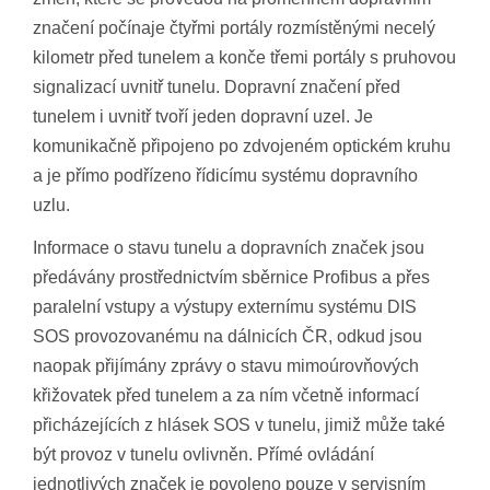
značení počínaje čtyřmi portály rozmístěnými necelý
kilometr před tunelem a konče třemi portály s pruhovou
signalizací uvnitř tunelu. Dopravní značení před
tunelem i uvnitř tvoří jeden dopravní uzel. Je
komunikačně připojeno po zdvojeném optickém kruhu
a je přímo podřízeno řídicímu systému dopravního
uzlu.
Informace o stavu tunelu a dopravních značek jsou
předávány prostřednictvím sběrnice Profibus a přes
paralelní vstupy a výstupy externímu systému DIS
SOS provozovanému na dálnicích ČR, odkud jsou
naopak přijímány zprávy o stavu mimoúrovňových
křižovatek před tunelem a za ním včetně informací
přicházejících z hlásek SOS v tunelu, jimiž může také
být provoz v tunelu ovlivněn. Přímé ovládání
jednotlivých značek je povoleno pouze v servisním