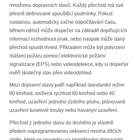
množinou dopravních stavů. Každý přechod má své
přesně definované spouštěcí podmínky. Pokud
nastanou, automaticky začne odpočítávání času,
během něhož může dispečer na základě doplňujících
informací rozhodnout jinak, nebo naopak může daný
přechod spustit ihned. Příkladem může být potvrzení
hlášení požáru pomocí elektronické požární
signalizace (EPS) nebo videodetekce, kdy si dispečer
ověří skutečný stav přes videodohled.
Mezi dopravní stavy patří například standardní režim
80 km/hod, snížená rychlost 60 km/hod nebo 40
km/hod, uzavření jednoho jízdního pruhu, plánované
uzavření tunelové trouby nebo havarijní uzavření.
Přechod z jednoho stavu do druhého je vlastně
předem naprogramovanou sekvencí mnoha dílčích
změn, které se provedou na proměnném dopravním