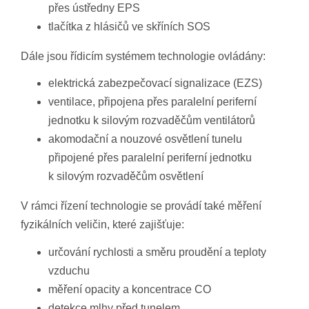
přes ústředny EPS
tlačítka z hlásičů ve skříních SOS
Dále jsou řídicím systémem technologie ovládány:
elektrická zabezpečovací signalizace (EZS)
ventilace, připojena přes paralelní periferní
jednotku k silovým rozvaděčům ventilátorů
akomodační a nouzové osvětlení tunelu
připojené přes paralelní periferní jednotku
k silovým rozvaděčům osvětlení
V rámci řízení technologie se provádí také měření
fyzikálních veličin, které zajišťuje:
určování rychlosti a směru proudění a teploty
vzduchu
měření opacity a koncentrace CO
detekce mlhy před tunelem