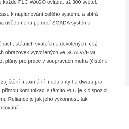
že každé PLC WAGO ovládat až 300 světel.
času k naplánování celého systému a sbírá
bsluha uvědomena pomocí SCADA systému
ěnách, státních svátcích a dovolených, což
ních obrazovek vytvořených ve SCADA/HMI
t plány pro práce v soupravách metra (čištění,
zajištění maximální modularity hardwaru pro
a přímou komunikaci s těmito PLC je k dispozici
u Reliance je jak jeho výkonnost, tak
encování.