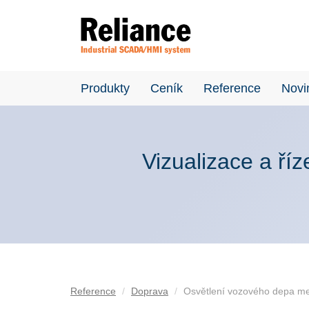
Produkty
Ceník
Reference
Novi
Vizualizace a ří
Reference
Doprava
Osvětlení vozového depa met