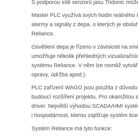
S podporou sítě senzorů jasu Tridonic mů
Master PLC využívá svých hodin reálného 
alarmy a signály z depa, o kterých je o
Reliance.
Osvětlení depa je řízeno v závislosti na sm
umožňuje několik přehledných vizualizač
systému Reliance. V něm lze rovněž vytváře
opravy, údržba apod.).
PLC zařízení WAGO jsou použita z důvodu 
budoucí rozšíření projektu. Pro okamžitou 
driver. Největší výhodou SCADA/HMI systém
i hospodárnost, kterou zajišťuje systém lic
Systém Reliance má tyto funkce: