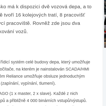
sko má k dispozici dvě vozová depa, a to
tvoří 16 kolejových tratí, 8 pracovišť
ycí pracoviště. Rovněž zde jsou dva
kování vozů.
ý řídicí systém celé budovy depa, který umožňuje
o počítače, na kterém je nainstalován SCADA/HMI
stém Reliance umožňuje obsluze jednoduchým
zapínání, vypínání, tlumení).
GO (1 x master, 2 x slave). Každé z nich
ů a přibližně 4 000 binárních vstupů/výstupů.