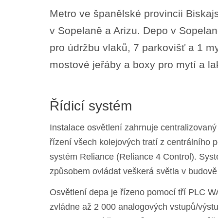
Metro ve španělské provincii Biskaj
v Sopelaně a Arizu. Depo v Sopelaně 
pro údržbu vlaků, 7 parkovišť a 1 m
mostové jeřáby a boxy pro mytí a la
Řídicí systém
Instalace osvětlení zahrnuje centralizovan
řízení všech kolejových tratí z centrálníh
systém Reliance (Reliance 4 Control). Sy
způsobem ovládat veškerá světla v budově (
Osvětlení depa je řízeno pomocí tří PLC WA
zvládne až 2 000 analogových vstupů/výstup