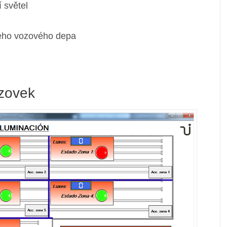
 světel
elého vozového depa
azovek