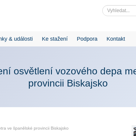
nky & události
Ke stažení
Podpora
Kontakt
zení osvětlení vozového depa m
provincii Biskajsko
ra ve španělské provincii Biskajsko