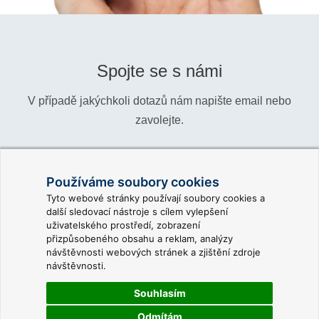
Spojte se s námi
V případě jakýchkoli dotazů nám napište email nebo
zavolejte.
Telefon:
+420 466 024 618
Používáme soubory cookies
Informace:
info@reliance-scada.com
Tyto webové stránky používají soubory cookies a
další sledovací nástroje s cílem vylepšení
Obchod:
sales@reliance-scada.com
uživatelského prostředí, zobrazení
přizpůsobeného obsahu a reklam, analýzy
Podpora:
support@reliance-scada.com
návštěvnosti webových stránek a zjištění zdroje
návštěvnosti.
Souhlasím
Odmítám