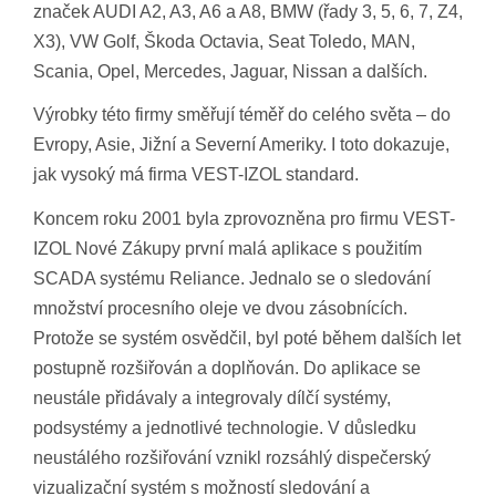
značek AUDI A2, A3, A6 a A8, BMW (řady 3, 5, 6, 7, Z4,
X3), VW Golf, Škoda Octavia, Seat Toledo, MAN,
Scania, Opel, Mercedes, Jaguar, Nissan a dalších.
Výrobky této firmy směřují téměř do celého světa – do
Evropy, Asie, Jižní a Severní Ameriky. I toto dokazuje,
jak vysoký má firma VEST-IZOL standard.
Koncem roku 2001 byla zprovozněna pro firmu VEST-
IZOL Nové Zákupy první malá aplikace s použitím
SCADA systému Reliance. Jednalo se o sledování
množství procesního oleje ve dvou zásobnících.
Protože se systém osvědčil, byl poté během dalších let
postupně rozšiřován a doplňován. Do aplikace se
neustále přidávaly a integrovaly dílčí systémy,
podsystémy a jednotlivé technologie. V důsledku
neustálého rozšiřování vznikl rozsáhlý dispečerský
vizualizační systém s možností sledování a