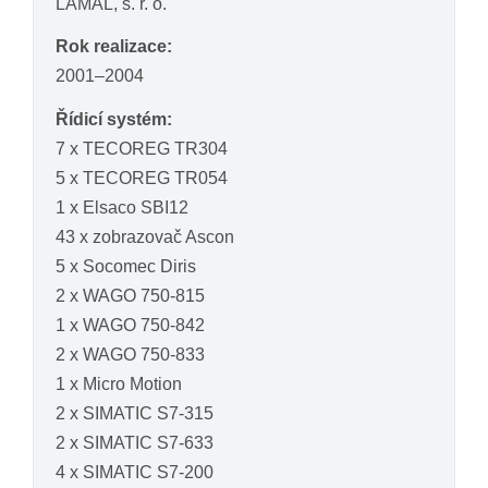
LAMAL, s. r. o.
Rok realizace:
2001–2004
Řídicí systém:
7 x TECOREG TR304
5 x TECOREG TR054
1 x Elsaco SBI12
43 x zobrazovač Ascon
5 x Socomec Diris
2 x WAGO 750-815
1 x WAGO 750-842
2 x WAGO 750-833
1 x Micro Motion
2 x SIMATIC S7-315
2 x SIMATIC S7-633
4 x SIMATIC S7-200