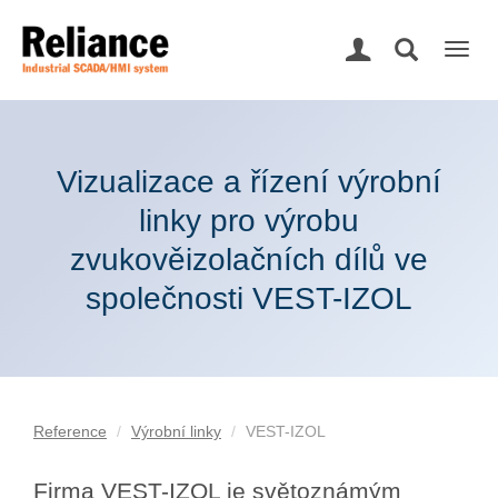
Togg
navig
Vizualizace a řízení výrobní
linky pro výrobu
zvukověizolačních dílů ve
společnosti VEST-IZOL
Reference
Výrobní linky
VEST-IZOL
Firma VEST-IZOL je světoznámým