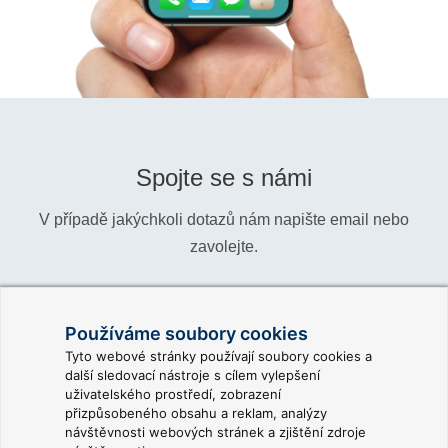
Spojte se s námi
V případě jakýchkoli dotazů nám napište email nebo
zavolejte.
Telefon:
+420 466 024 618
Používáme soubory cookies
Informace:
info@reliance-scada.com
Tyto webové stránky používají soubory cookies a
další sledovací nástroje s cílem vylepšení
Obchod:
sales@reliance-scada.com
uživatelského prostředí, zobrazení
přizpůsobeného obsahu a reklam, analýzy
Podpora:
support@reliance-scada.com
návštěvnosti webových stránek a zjištění zdroje