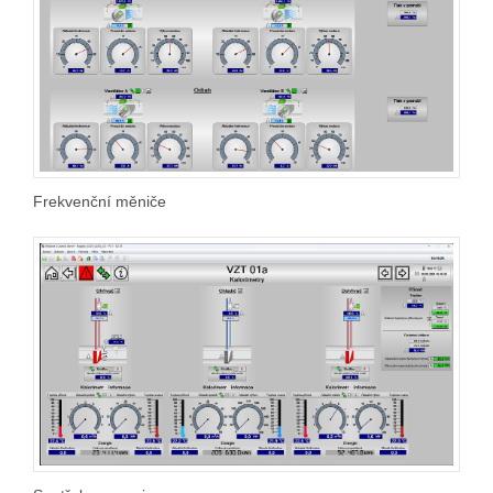
Frekvenční měniče