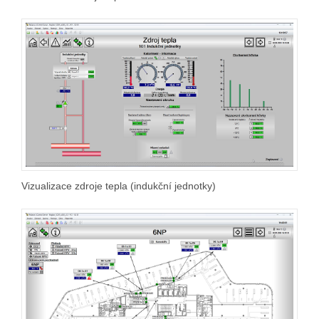
Vizualizace zdroje tepla (indukční jednotky)