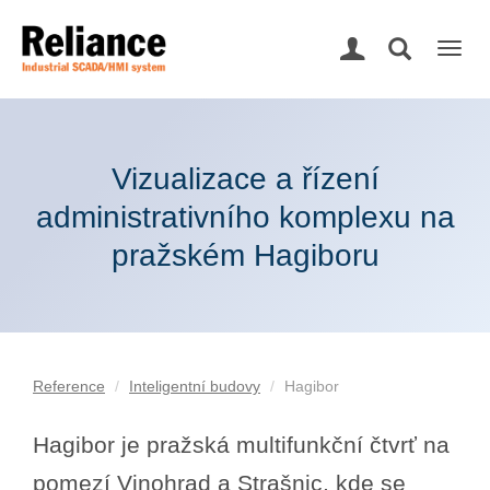
Togg
navig
Vizualizace a řízení
administrativního komplexu na
pražském Hagiboru
Reference
Inteligentní budovy
Hagibor
Hagibor je pražská multifunkční čtvrť na
pomezí Vinohrad a Strašnic, kde se