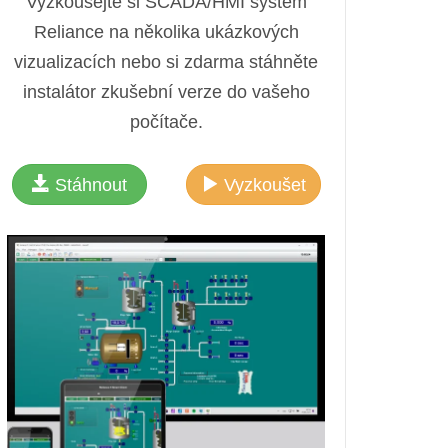
Vyzkoušejte si SCADA/HMI systém
Reliance na několika ukázkových
vizualizacích nebo si zdarma stáhněte
instalátor zkušební verze do vašeho
počítače.
Stáhnout
Vyzkoušet