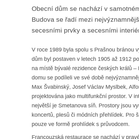
Obecní dům se nachází v samotném 
Budova se řadí mezi nejvýznamnějš
secesními prvky a secesními interiér
V roce 1989 byla spolu s Prašnou bránou v
dům byl postaven v letech 1905 až 1912 pod
na místě bývalé rezidence českých králů 
domu se podíleli ve své době nejvýznamnější
Max Švabinský, Josef Václav Myslbek, Al
projektována jako multifunkční prostor. V in
největší je Smetanova síň. Prostory jsou v
koncertů, plesů či módních přehlídek. Pro š
pouze ve formě prohlídek s průvodcem.
Francouzská restaurace se nachází v pravé