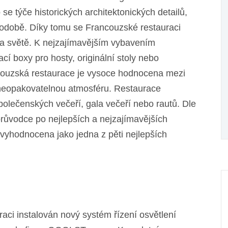
se týče historických architektonických detailů,
podobě. Díky tomu se Francouzské restauraci
na světě. K nejzajímavějším vybavením
cí boxy pro hosty, originální stoly nebo
couzská restaurace je vysoce hodnocena mezi
 neopakovatelnou atmosféru. Restaurace
polečenských večeří, gala večeří nebo rautů. Dle
ůvodce po nejlepších a nejzajímavějších
vyhodnocena jako jedna z pěti nejlepších
aci instalován nový systém řízení osvětlení