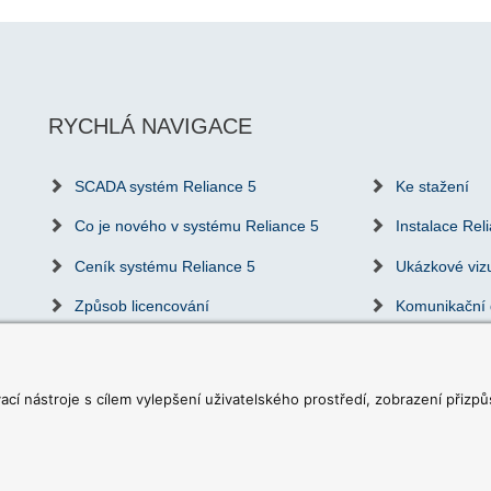
RYCHLÁ NAVIGACE
SCADA systém Reliance 5
Ke stažení
Co je nového v systému Reliance 5
Instalace Rel
Ceník systému Reliance 5
Ukázkové viz
Způsob licencování
Komunikační 
Často kladené dotazy
Školení Relia
Reference
Partneři & dist
vací nástroje s cílem vylepšení uživatelského prostředí, zobrazení při
Nastavení cookies
|
Napište nám