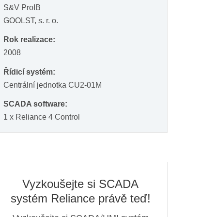
S&V ProIB
GOOLST, s. r. o.
Rok realizace:
2008
Řídicí systém:
Centrální jednotka CU2-01M
SCADA software:
1 x Reliance 4 Control
Vyzkoušejte si SCADA
systém Reliance právě teď!