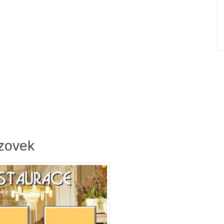
azovek