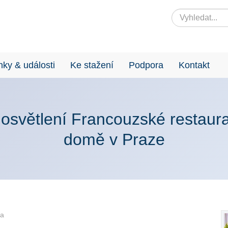
nky & události
Ke stažení
Podpora
Kontakt
 osvětlení Francouzské restau
domě v Praze
ha