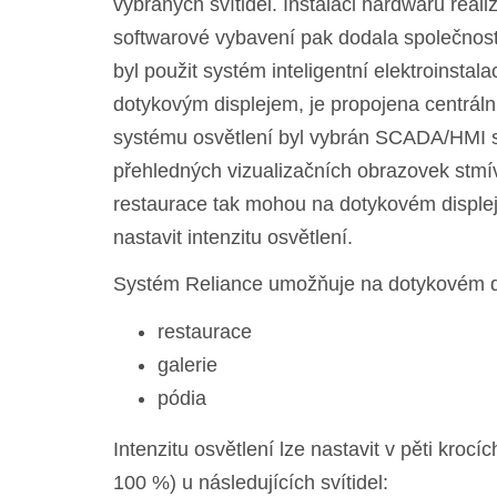
vybraných svítidel. Instalaci hardwaru real
softwarové vybavení pak dodala společnost
byl použit systém inteligentní elektroinstal
dotykovým displejem, je propojena centrál
systému osvětlení byl vybrán SCADA/HMI sy
přehledných vizualizačních obrazovek stmívá
restaurace tak mohou na dotykovém displej
nastavit intenzitu osvětlení.
Systém Reliance umožňuje na dotykovém dis
restaurace
galerie
pódia
Intenzitu osvětlení lze nastavit v pěti kro
100 %) u následujících svítidel: