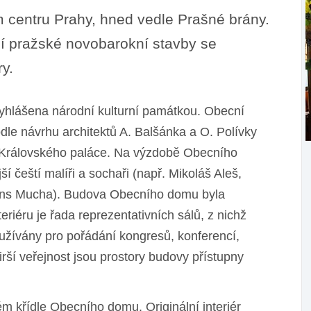
centru Prahy, hned vedle Prašné brány.
í pražské novobarokní stavby se
y.
yhlášena národní kulturní památkou. Obecní
le návrhu architektů A. Balšánka a O. Polívky
– Královského paláce. Na výzdobě Obecního
 čeští malíři a sochaři (např. Mikoláš Aleš,
fons Mucha). Budova Obecního domu byla
teriéru je řada reprezentativních sálů, z nichž
yužívány pro pořádání kongresů, konferencí,
irší veřejnost jsou prostory budovy přístupny
m křídle Obecního domu. Originální interiér