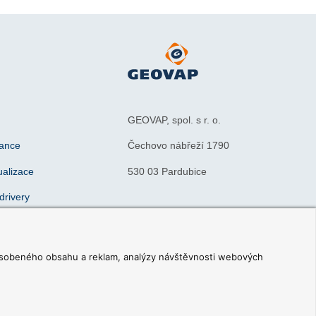
GEOVAP, spol. s r. o.
iance
Čechovo nábřeží 1790
ualizace
530 03 Pardubice
drivery
nce
IČO: 15049248
ributoři
DIČ: CZ15049248
způsobeného obsahu a reklam, analýzy návštěvnosti webových