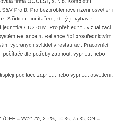
izovala firma GOOLST, s. r. o. Kompletní
 S&V ProIB. Pro bezproblémové řízení osvětlení
ace. S řídicím počítačem, který je vybaven
ní jednotka CU2-01M. Pro přehlednou vizualizaci
stém Reliance 4. Reliance řídí prostřednictvím
ní vybraných svítidel v restauraci. Pracovníci
i počítače dle potřeby zapnout, vypnout nebo
pleji počítače zapnout nebo vypnout osvětlení:
cích (OFF = vypnuto, 25 %, 50 %, 75 %, ON =