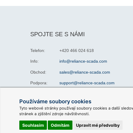
SPOJTE SE S NÁMI
Telefon:
+420 466 024 618
Info:
info@reliance-scada.com
Obchod:
sales@reliance-scada.com
Podpora:
support@reliance-scada.com
Používáme soubory cookies
Tyto webové stránky používají soubory cookies a další sledo
stránek a zjištění zdroje návštěvnosti.
© 2026 GEOVAP, spol. s r. o. |
Pravidla použití webu
|
Souhlasím
Odmítám
Upravit mé předvolby