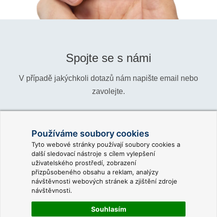
Spojte se s námi
V případě jakýchkoli dotazů nám napište email nebo
zavolejte.
Telefon:
+420 466 024 618
Používáme soubory cookies
Informace:
info@reliance-scada.com
Tyto webové stránky používají soubory cookies a
další sledovací nástroje s cílem vylepšení
Obchod:
sales@reliance-scada.com
uživatelského prostředí, zobrazení
přizpůsobeného obsahu a reklam, analýzy
Podpora:
support@reliance-scada.com
návštěvnosti webových stránek a zjištění zdroje
návštěvnosti.
Souhlasím