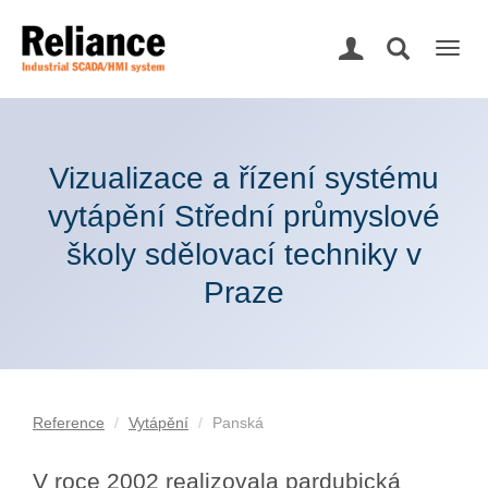
Togg
navig
Vizualizace a řízení systému
vytápění Střední průmyslové
školy sdělovací techniky v
Praze
Reference
Vytápění
Panská
V roce 2002 realizovala pardubická