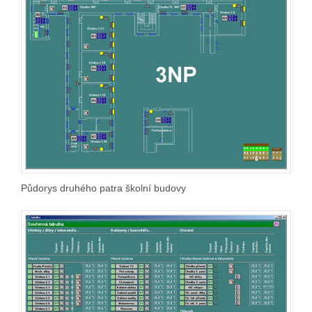
Půdorys druhého patra školní budovy