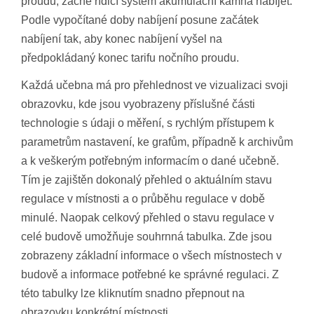
proudu, začne řídicí systém akumulační kamna nabíjet.
Podle vypočítané doby nabíjení posune začátek
nabíjení tak, aby konec nabíjení vyšel na
předpokládaný konec tarifu nočního proudu.
Každá učebna má pro přehlednost ve vizualizaci svoji
obrazovku, kde jsou vyobrazeny příslušné části
technologie s údaji o měření, s rychlým přístupem k
parametrům nastavení, ke grafům, případně k archivům
a k veškerým potřebným informacím o dané učebně.
Tím je zajištěn dokonalý přehled o aktuálním stavu
regulace v místnosti a o průběhu regulace v době
minulé. Naopak celkový přehled o stavu regulace v
celé budově umožňuje souhrnná tabulka. Zde jsou
zobrazeny základní informace o všech místnostech v
budově a informace potřebné ke správné regulaci. Z
této tabulky lze kliknutím snadno přepnout na
obrazovku konkrétní místnosti.