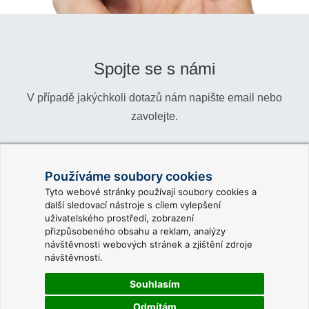
Spojte se s námi
V případě jakýchkoli dotazů nám napište email nebo
zavolejte.
Telefon:
+420 466 024 618
Používáme soubory cookies
Informace:
info@reliance-scada.com
Tyto webové stránky používají soubory cookies a
další sledovací nástroje s cílem vylepšení
Obchod:
sales@reliance-scada.com
uživatelského prostředí, zobrazení
přizpůsobeného obsahu a reklam, analýzy
Podpora:
support@reliance-scada.com
návštěvnosti webových stránek a zjištění zdroje
návštěvnosti.
Souhlasím
Odmítám