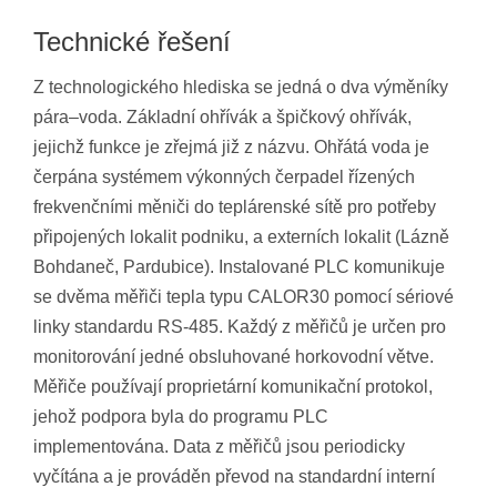
Technické řešení
Z technologického hlediska se jedná o dva výměníky
pára–voda. Základní ohřívák a špičkový ohřívák,
jejichž funkce je zřejmá již z názvu. Ohřátá voda je
čerpána systémem výkonných čerpadel řízených
frekvenčními měniči do teplárenské sítě pro potřeby
připojených lokalit podniku, a externích lokalit (Lázně
Bohdaneč, Pardubice). Instalované PLC komunikuje
se dvěma měřiči tepla typu CALOR30 pomocí sériové
linky standardu RS-485. Každý z měřičů je určen pro
monitorování jedné obsluhované horkovodní větve.
Měřiče používají proprietární komunikační protokol,
jehož podpora byla do programu PLC
implementována. Data z měřičů jsou periodicky
vyčítána a je prováděn převod na standardní interní