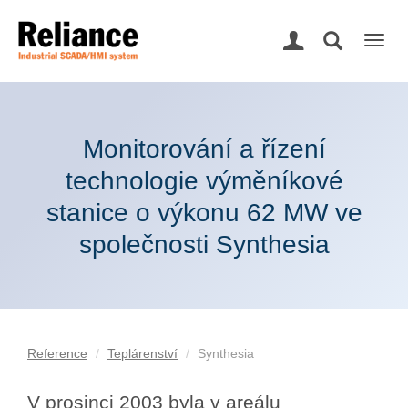
Togg
navig
Monitorování a řízení
technologie výměníkové
stanice o výkonu 62 MW ve
společnosti Synthesia
Reference
Teplárenství
Synthesia
V prosinci 2003 byla v areálu