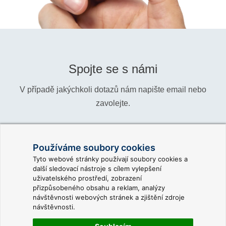
Spojte se s námi
V případě jakýchkoli dotazů nám napište email nebo
zavolejte.
Telefon:
+420 466 024 618
Používáme soubory cookies
Informace:
info@reliance-scada.com
Tyto webové stránky používají soubory cookies a
další sledovací nástroje s cílem vylepšení
Obchod:
sales@reliance-scada.com
uživatelského prostředí, zobrazení
přizpůsobeného obsahu a reklam, analýzy
Podpora:
support@reliance-scada.com
návštěvnosti webových stránek a zjištění zdroje
návštěvnosti.