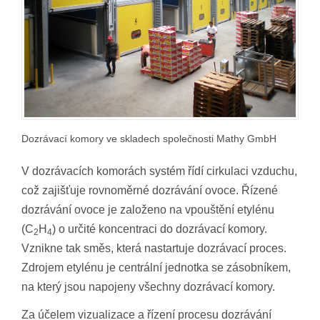
Dozrávací komory ve skladech společnosti Mathy GmbH
V dozrávacích komorách systém řídí cirkulaci vzduchu,
což zajišťuje rovnoměrné dozrávání ovoce. Řízené
dozrávání ovoce je založeno na vpouštění etylénu
(C
H
) o určité koncentraci do dozrávací komory.
2
4
Vznikne tak směs, která nastartuje dozrávací proces.
Zdrojem etylénu je centrální jednotka se zásobníkem,
na který jsou napojeny všechny dozrávací komory.
Za účelem vizualizace a řízení procesu dozrávání