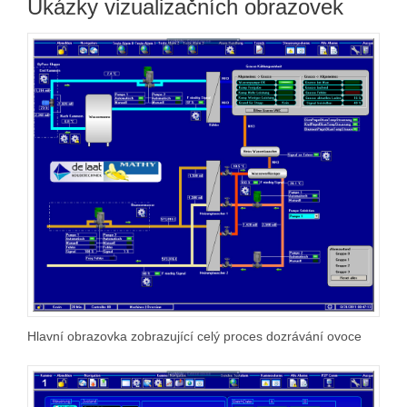
Ukázky vizualizačních obrazovek
Hlavní obrazovka zobrazující celý proces dozrávání ovoce