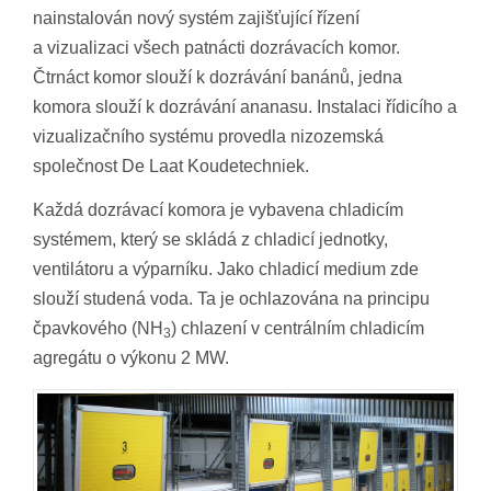
nainstalován nový systém zajišťující řízení
a vizualizaci všech patnácti dozrávacích komor.
Čtrnáct komor slouží k dozrávání banánů, jedna
komora slouží k dozrávání ananasu. Instalaci řídicího a
vizualizačního systému provedla nizozemská
společnost De Laat Koudetechniek.
Každá dozrávací komora je vybavena chladicím
systémem, který se skládá z chladicí jednotky,
ventilátoru a výparníku. Jako chladicí medium zde
slouží studená voda. Ta je ochlazována na principu
čpavkového (NH
) chlazení v centrálním chladicím
3
agregátu o výkonu 2 MW.