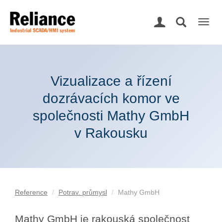
Togg
navig
Vizualizace a řízení
dozrávacích komor ve
společnosti Mathy GmbH
v Rakousku
Reference
Potrav. průmysl
Mathy GmbH
Mathy GmbH je rakouská společnost