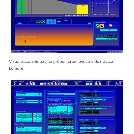
Vizualizace zobrazující průběh zrání ovoce v dozrávací
komoře