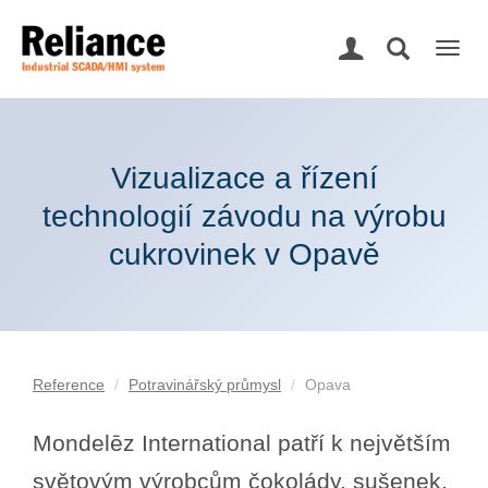
Togg
navig
Vizualizace a řízení
technologií závodu na výrobu
cukrovinek v Opavě
Reference
Potravinářský průmysl
Opava
Mondelēz International patří k největším
světovým výrobcům čokolády, sušenek,