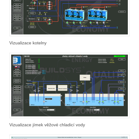
Vizualizace kotelny
Vizualizace jímek věžové chladicí vody