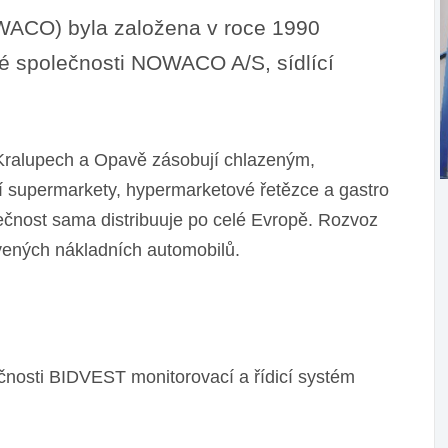
ACO) byla založena v roce 1990
é společnosti NOWACO A/S, sídlící
v Kralupech a Opavě zásobují chlazeným,
 supermarkety, hypermarketové řetězce a gastro
ečnost sama distribuuje po celé Evropě. Rozvoz
vených nákladních automobilů.
nosti BIDVEST monitorovací a řídicí systém