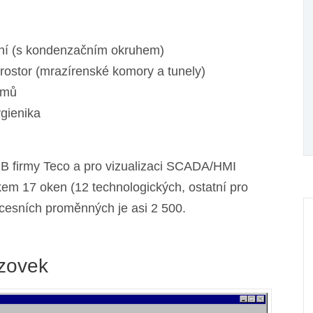
zení (s kondenzačním okruhem)
rostor (mrazírenské komory a tunely)
imů
ygienika
2B firmy Teco a pro vizualizaci SCADA/HMI
kem 17 oken (12 technologických, ostatní pro
cesních proměnných je asi 2 500.
azovek