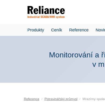
Produkty
Ceník
Reference
Novi
Monitorování a ř
v m
Reference
Potravinářský průmysl
Mrazírny spol