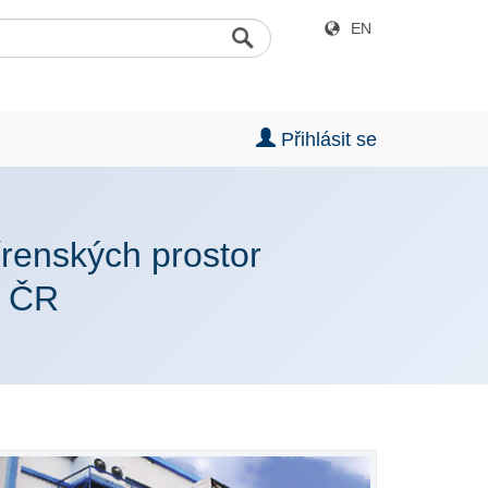
EN
Přihlásit se
írenských prostor
T ČR