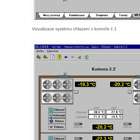
Vizualizace systému chlazení v komoře č.1