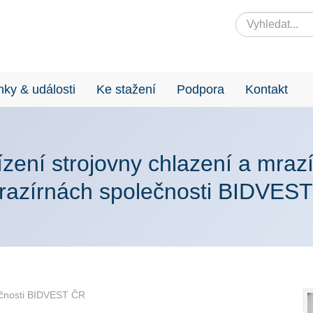
nky & události
Ke stažení
Podpora
Kontakt
ízení strojovny chlazení a mraz
razírnách společnosti BIDVES
ečnosti BIDVEST ČR