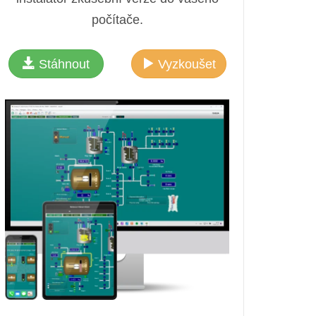
počítače.
Stáhnout
Vyzkoušet