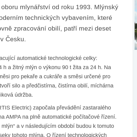
 oboru mlynářství od roku 1993. Mlýnský
moderním technických vybavením, které
vně zpracování obilí, patří mezi deset
 v Česku.
acující automatické technologické celky:
 h a žitný mlýn o výkonu 90 t žita za 24 h. Na
měsi pro pekaře a cukráře a směsi určené pro
oří silo a předčistírna, čistírna obilí, míchárna
iková údržba.
TIS Electric) započala převádění zastaralého
ýna AMPA na plně automatické počítačové řízení.
ný mlýn“ a v následujícím období budou k tomuto
seky tohoto mlýna. O řízení technologických