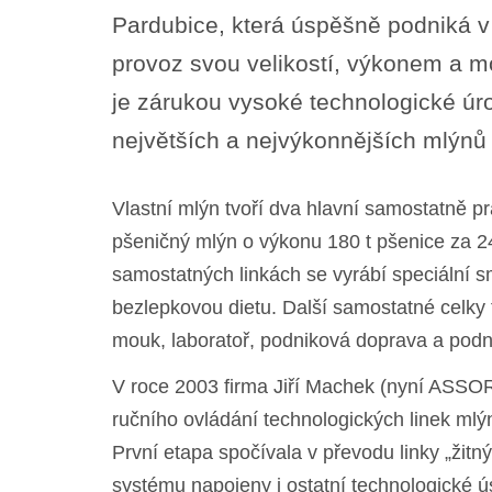
Pardubice, která úspěšně podniká v
provoz svou velikostí, výkonem a 
je zárukou vysoké technologické úro
největších a nejvýkonnějších mlýnů
Vlastní mlýn tvoří dva hlavní samostatně pr
pšeničný mlýn o výkonu 180 t pšenice za 24
samostatných linkách se vyrábí speciální s
bezlepkovou dietu. Další samostatné celky tv
mouk, laboratoř, podniková doprava a podn
V roce 2003 firma Jiří Machek (nyní ASSOR
ručního ovládání technologických linek ml
První etapa spočívala v převodu linky „žit
systému napojeny i ostatní technologické ú