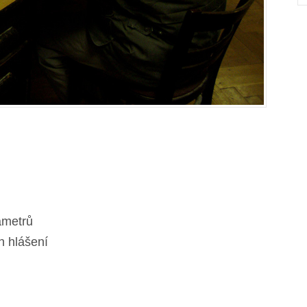
ametrů
h hlášení