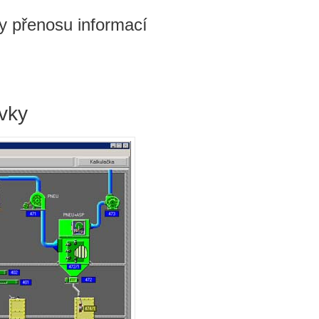
hy přenosu informací
vky