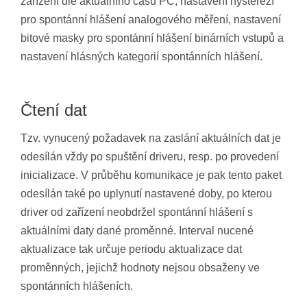
zařízení dle aktuálního času PC, nastavení hysterezí
pro spontánní hlášení analogového měření, nastavení
bitové masky pro spontánní hlášení binárních vstupů a
nastavení hlásných kategorií spontánních hlášení.
Čtení dat
Tzv. vynucený požadavek na zaslání aktuálních dat je
odesílán vždy po spuštění driveru, resp. po provedení
inicializace. V průběhu komunikace je pak tento paket
odesílán také po uplynutí nastavené doby, po kterou
driver od zařízení neobdržel spontánní hlášení s
aktuálními daty dané proměnné. Interval nucené
aktualizace tak určuje periodu aktualizace dat
proměnných, jejichž hodnoty nejsou obsaženy ve
spontánních hlášeních.