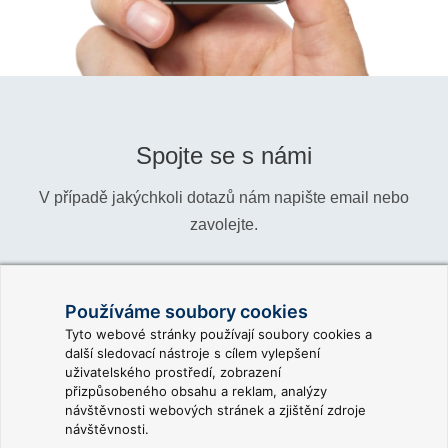
Spojte se s námi
V případě jakýchkoli dotazů nám napište email nebo
zavolejte.
Telefon:
+420 466 024 618
Používáme soubory cookies
Informace:
info@reliance-scada.com
Tyto webové stránky používají soubory cookies a
další sledovací nástroje s cílem vylepšení
Obchod:
sales@reliance-scada.com
uživatelského prostředí, zobrazení
přizpůsobeného obsahu a reklam, analýzy
Podpora:
support@reliance-scada.com
návštěvnosti webových stránek a zjištění zdroje
návštěvnosti.