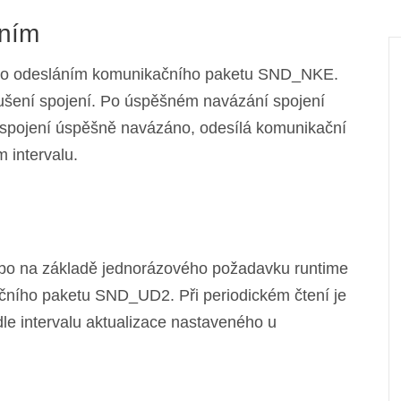
ením
ěno odesláním komunikačního paketu SND_NKE.
erušení spojení. Po úspěšném navázání spojení
i spojení úspěšně navázáno, odesílá komunikační
intervalu.
nebo na základě jednorázového požadavku runtime
čního paketu SND_UD2. Při periodickém čtení je
le intervalu aktualizace nastaveného u