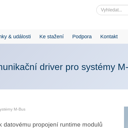
nky & události
Ke stažení
Podpora
Kontakt
unikační driver pro systémy M
systémy M-Bus
 k datovému propojení runtime modulů